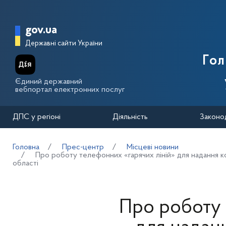
Перейти до основного вмісту
Головна сторінка Державної п
gov.ua
Державні сайти України
Го
Єдиний державний
вебпортал електронних послуг
ДПС у регіоні
Діяльність
Законо
Головна
Прес-центр
Місцеві новини
Про роботу телефонних «гарячих ліній» для надання к
області
Про роботу 