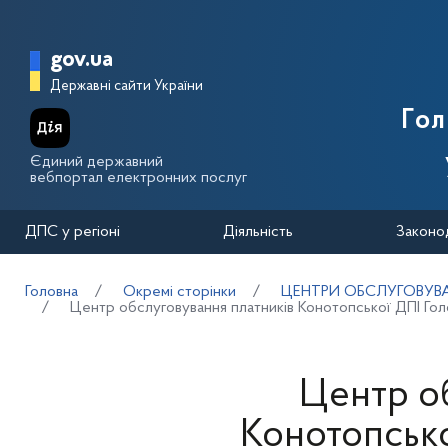
Перейти до основного вмісту
Головна сторінка Державної п
gov.ua
Державні сайти України
Го
Єдиний державний
вебпортал електронних послуг
ДПС у регіоні
Діяльність
Законо
Головна
Окремі сторінки
ЦЕНТРИ ОБСЛУГОВУВА
Центр обслуговування платників Конотопської ДПІ Гол
Центр о
Конотопсько