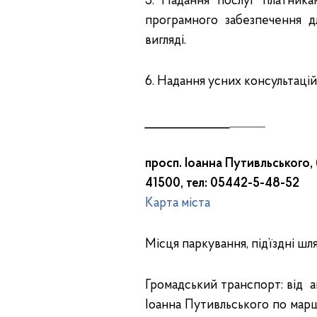
5. Надання послуг платник
програмного забезпечення д
вигляді.
6. Надання усних консультацій
_______________
__________
просп. Іоанна Путивльського, 
41500, тел: 05442-5-48-52
Карта міста
Місця паркування, під’їздні шл
Громадський транспорт: від а
Іоанна Путивльського по марш