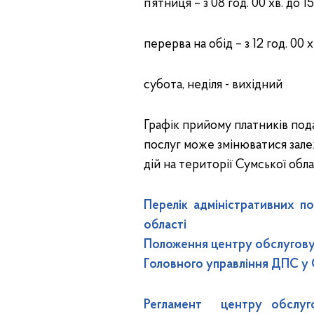
п’ятниця – з 08 год. 00 хв. до 15 
перерва на обід – з 12 год. 00 хв
субота, неділя - вихідний
Графік прийому платників под
послуг може змінюватися зале
дій на території Сумської обла
Перелік адміністративних п
області
Положення центру обслуговув
Головного управління ДПС у 
Регламент центру обслуго