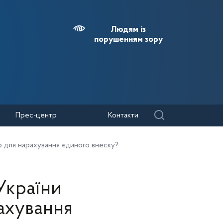
Людям із
порушенням зору
Прес-центр
Контакти
ю для нарахування єдиного внеску?
України
ахування