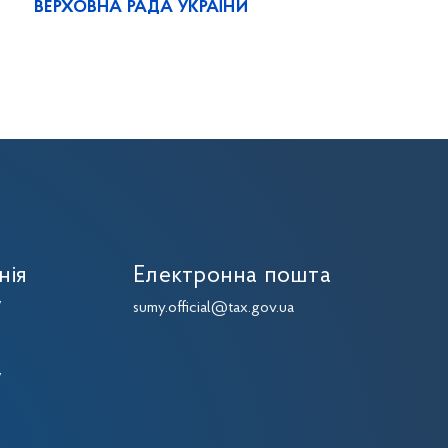
ВЕРХОВНА РАДА УКРАЇНИ
нія
Електронна пошта
7
sumy.official@tax.gov.ua
7
7
7