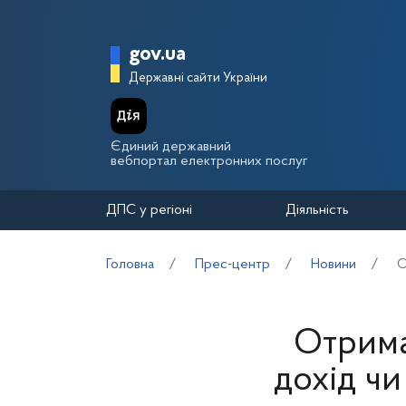
Перейти до основного вмісту
Головна сторінка Держа
gov.ua
Державні сайти України
Єдиний державний
вебпортал електронних послуг
ДПС у регіоні
Діяльність
Головна
Прес-центр
Новини
О
Отрима
дохід ч