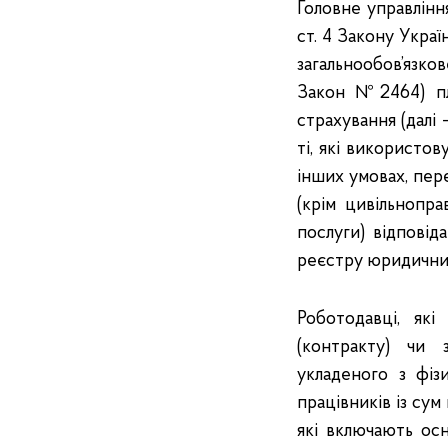
Головне управлінн
ст. 4 Закону Украї
загальнообов’язко
Закон №2464) пла
страхування (далі 
ті, які використо
інших умовах, пер
(крім цивільнопр
послуги) відповід
реєстру юридичних 
Роботодавці, як
(контракту) чи 
укладеного з фі
працівників із сум
які включають осн