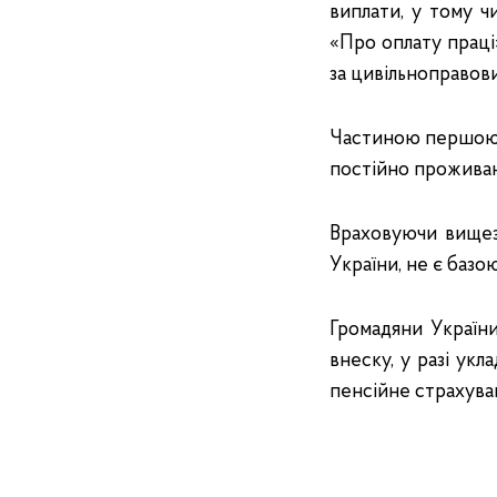
виплати, у тому ч
«Про оплату праці
за цивільноправов
Частиною першою с
постійно проживаю
Враховуючи вищез
України, не є базо
Громадяни України
внеску, у разі ук
пенсійне страхува