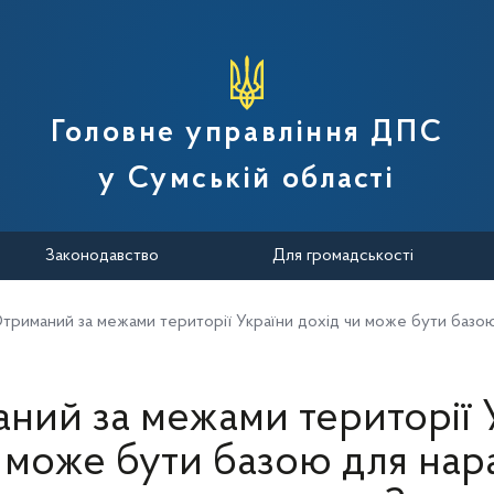
вної податкової служби України
Головне управління ДПС
у Сумській області
Законодавство
Для громадськості
триманий за межами території України дохід чи може бути базо
ний за межами території 
и може бути базою для нар