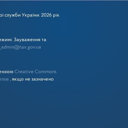
ї служби України. 2026 рік
жимі. Зауваження та
admin@tax.gov.ua
цензією
Creative Commons
cense
, якщо не зазначено