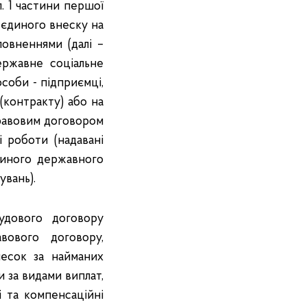
. 1 частини першої
к єдиного внеску на
повненнями (далі –
ержавне соціальне
особи - підприємці,
(контракту) або на
правовим договором
 роботи (надавані
Єдиного державного
увань).
удового договору
вового договору,
есок за найманих
и за видами виплат,
і та компенсаційні