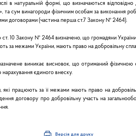
ислі в натуральній формі, що визначаються відповідно
», та сум винагороди фізичним особам за виконання робі
ими договорами (частина перша ст.7 Закону № 2464).
т. 10 Закону № 2464 визначено, що громадяни України
ть за межами України, мають право на добровільну спла
азначене виникає висновок, що отриманий фізичною
ю нарахування єдиного внеску.
, які працюють за її межами мають право на добровіл
ладення договору про добровільну участь на загальнооб
ння.
Версія для друку