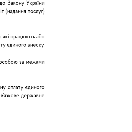
 до Закону України
т (надання послуг)
, які працюють або
ту єдиного внеску.
 особою за межами
ьну сплату єдиного
ов’язкове державне