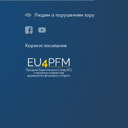
Людям із порушенням зору
Корисні посилання
Програма Європейського Союзу (ЄС)
з підтримки управління
державними фінансами в Україні