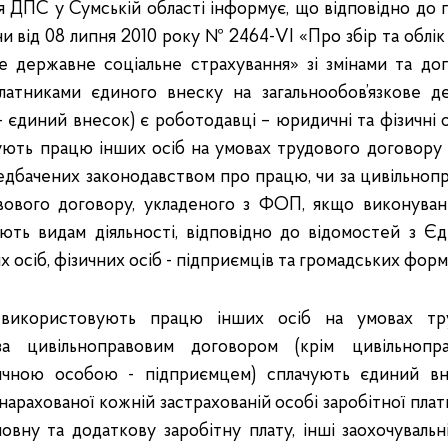
я ДПС у Сумській області інформує, що відповідно до п
ни від 08 липня 2010 року № 2464-VI «Про збір та облі
ве державне соціальне страхування» зі змінами та до
тниками єдиного внеску на загальнообов’язкове д
– єдиний внесок) є роботодавці – юридичні та фізичні 
вують працю інших осіб на умовах трудового договору 
едбачених законодавством про працю, чи за цивільно
авового договору, укладеного з ФОП, якщо виконувані
ають видам діяльності, відповідно до відомостей з 
осіб, фізичних осіб - підприємців та громадських форм
і використовують працю інших осіб на умовах тр
за цивільноправовим договором (крім цивільнопра
зичною особою - підприємцем) сплачують єдиний вн
 нарахованої кожній застрахованій особі заробітної плат
овну та додаткову заробітну плату, інші заохочувальн