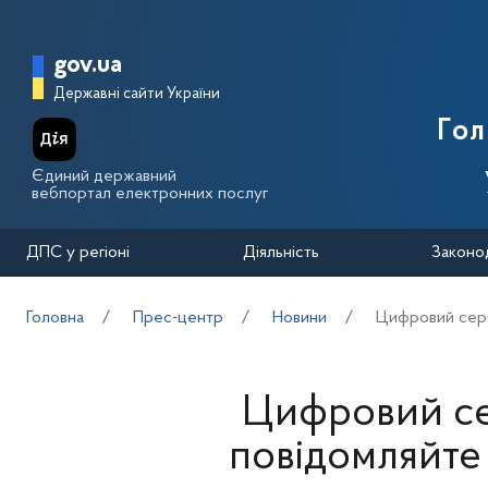
Перейти до основного вмісту
Головна сторінка Державної п
gov.ua
Державні сайти України
Го
Єдиний державний
вебпортал електронних послуг
ДПС у регіоні
Діяльність
Законо
Головна
Прес-центр
Новини
Цифровий серв
Цифровий сер
повідомляйте