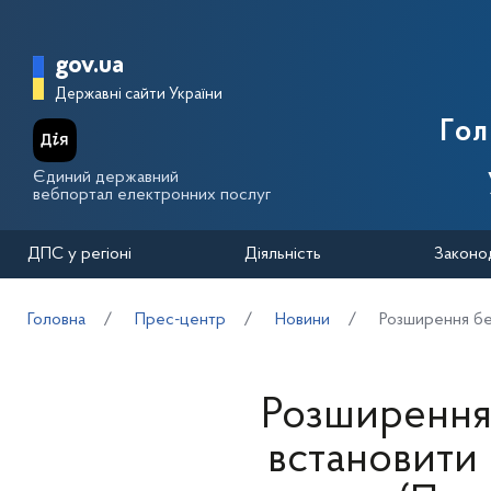
Перейти до основного вмісту
Головна сторінка Державної п
gov.ua
Державні сайти України
Го
Єдиний державний
вебпортал електронних послуг
ДПС у регіоні
Діяльність
Законо
Головна
Прес-центр
Новини
Розширення бе
Розширення 
встановити