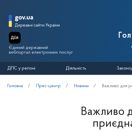
Перейти до основного вмісту
Головна сторінка Державної п
gov.ua
Державні сайти України
Го
Єдиний державний
вебпортал електронних послуг
ДПС у регіоні
Діяльність
Законо
Головна
Прес-центр
Новини
Важливо для ре
Важливо д
приєдна