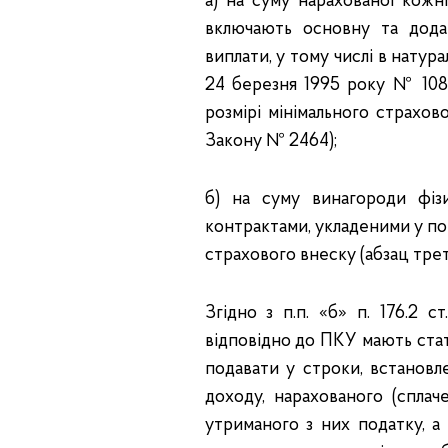
а) на суму нарахованої кожні
включають основну та додат
виплати, у тому числі в натур
24 березня 1995 року № 108/
розмірі мінімального страхов
Закону № 2464);
б) на суму винагороди фізи
контрактами, укладеними у по
страхового внеску (абзац трет
Згідно з п.п. «б» п. 176.2 
відповідно до ПКУ мають стат
подавати у строки, встановл
доходу, нарахованого (сплач
утриманого з них податку, 