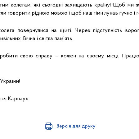
тим колегам, які сьогодні захищають країну! Щоб ми 
огли говорити рідною мовою і щоб наш гімн лунав гучно і 
колега повернулися на щиті. Через підступність воро
вільних. Вічна і світла памʼять.
обити свою справу – кожен на своєму місці. Прац
України!
еся Карнаух
Версія для друку