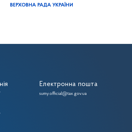
ВЕРХОВНА РАДА УКРАЇНИ
нія
Електронна пошта
7
sumy.official@tax.gov.ua
7
7
7