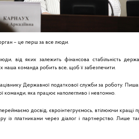
рган – це перш за все люди.
ди, від яких залежить фінансова стабільність держа
 наша команда робить все, щоб її забезпечити.
цівнику Державної податкової служби за роботу. Пиш
ї команди, яка працює наполегливо і невтомно.
переймаємо досвід, євроінтегруємось, втілюючи кращі п
ру із платниками через діалог і партнерство. Лише т