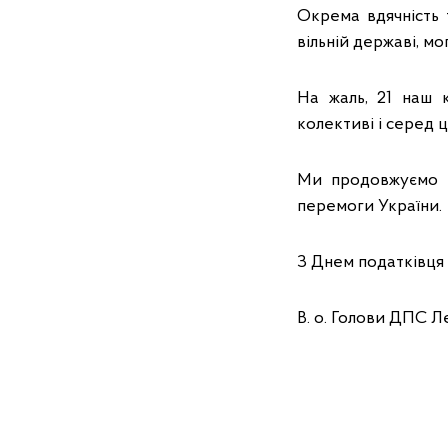
Окрема вдячність 
вільній державі, м
На жаль, 21 наш 
колективі і серед ци
Ми продовжуємо р
перемоги України.
З Днем податківця 
В. о. Голови ДПС Л