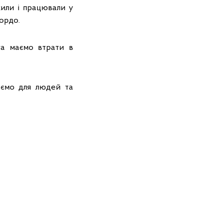
жили і працювали у
гордо.
га маємо втрати в
юємо для людей та