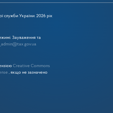
ї служби України. 2026 рік
жимі. Зауваження та
admin@tax.gov.ua
цензією
Creative Commons
cense
, якщо не зазначено