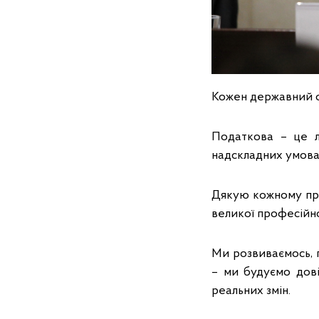
Кожен державний о
Податкова – це лю
надскладних умовах
Дякую кожному пра
великої професійно
Ми розвиваємось, 
– ми будуємо дові
реальних змін.