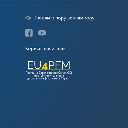
Людям із порушенням зору
Корисні посилання
Програма Європейського Союзу (ЄС)
з підтримки управління
державними фінансами в Україні