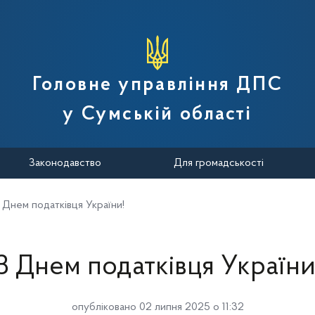
вної податкової служби України
Головне управління ДПС
у Сумській області
Законодавство
Для громадськості
 Днем податківця України!
З Днем податківця України
опубліковано 02 липня 2025 о 11:32