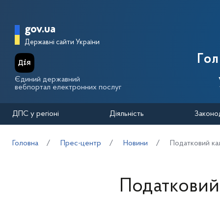
Перейти до основного вмісту
Головна сторінка Державної п
gov.ua
Державні сайти України
Го
Єдиний державний
вебпортал електронних послуг
ДПС у регіоні
Діяльність
Законо
Головна
Прес-центр
Новини
Податковий ка
Податковий