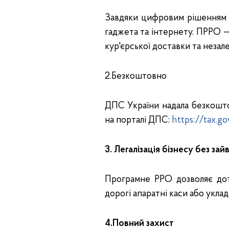
Завдяки цифровим рішенням б
гаджета та інтернету. ПРРО — 
кур'єрської доставки та незал
2.Безкоштовно
ДПС України надала безкошто
на порталі ДПС:
https://tax.g
3. Легалізація бізнесу без зай
Програмне РРО дозволяє дот
дорогі апаратні каси або укл
4.Повний захист