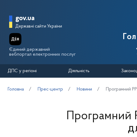
Перейти до основного вмісту
Головна сторінка Державної п
gov.ua
Державні сайти України
Го
Єдиний державний
вебпортал електронних послуг
ДПС у регіоні
Діяльність
Законо
Головна
Прес-центр
Новини
Програмний РР
Програмний Р
д