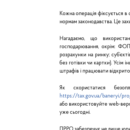
Кожна операція фіксується в 
нормам законодавства. Це захи
Нагадаємо, що використан
господарювання, окрім: ФОП
розрахунки на ринку; суб’єкт
без готівки чи картки). Усім
штрафів і працювати відкрито
Як скористатися безо
https://tax.gov.ua/baneryi/pr
або використовуйте web-верс
уже сьогодні.
ПРРО забезпечує не лише юрид