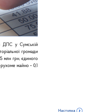
ня ДПС у Сумській
торіальної громади
5 млн грн, єдиного
ерухоме майно – 0,1
Наступна