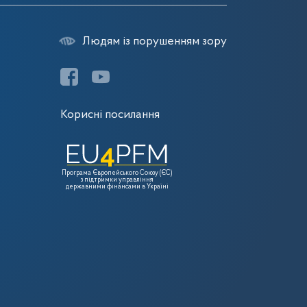
Людям із порушенням зору
Корисні посилання
Програма Європейського Союзу (ЄС)
з підтримки управління
державними фінансами в Україні