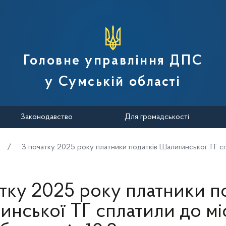
вної податкової служби України
Головне управління ДПС
у Сумській області
Законодавство
Для громадськості
З початку 2025 року платники податків Шалигинської ТГ с
тку 2025 року платники п
нської ТГ сплатили до мі