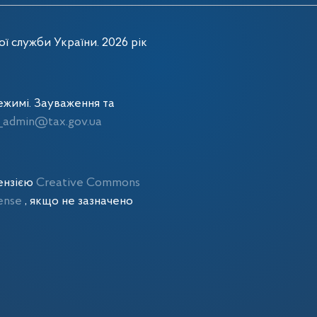
ї служби України. 2026 рік
жимі. Зауваження та
admin@tax.gov.ua
цензією
Creative Commons
cense
, якщо не зазначено