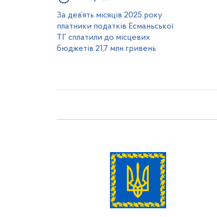
За дев’ять місяців 2025 року
платники податків Есманьської
ТГ сплатили до місцевих
бюджетів 21,7 млн гривень