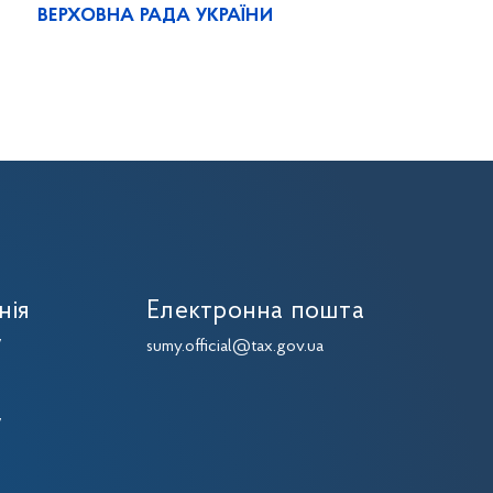
ВЕРХОВНА РАДА УКРАЇНИ
нія
Електронна пошта
7
sumy.official@tax.gov.ua
7
7
7