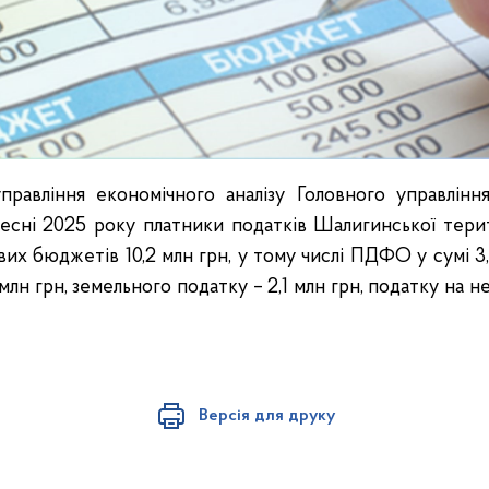
правління економічного аналізу Головного управлін
ересні 2025 року платники податків Шалигинської тери
вих бюджетів 10,2 млн грн, у тому числі ПДФО у сумі 3,
 млн грн, земельного податку – 2,1 млн грн, податку на н
Версія для друку