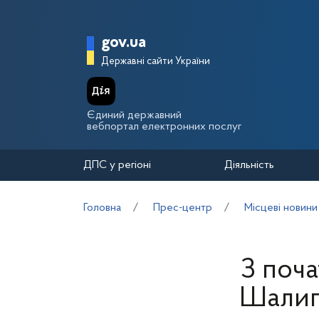
Перейти до основного вмісту
Головна сторінка Держа
gov.ua
Державні сайти України
Єдиний державний
вебпортал електронних послуг
ДПС у регіоні
Діяльність
Головна
Прес-центр
Місцеві новини
З поча
Шалиги