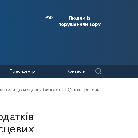
Людям із
порушенням зору
Прес-центр
Контакти
платили до місцевих бюджетів 10,2 млн гривень
одатків
сцевих