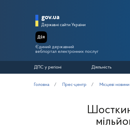
Перейти до основного вмісту
Головна сторінка Держа
gov.ua
Державні сайти України
Єдиний державний
вебпортал електронних послуг
ДПС у регіоні
Діяльність
Головна
Прес-центр
Місцеві новини
Шосткин
мільйо