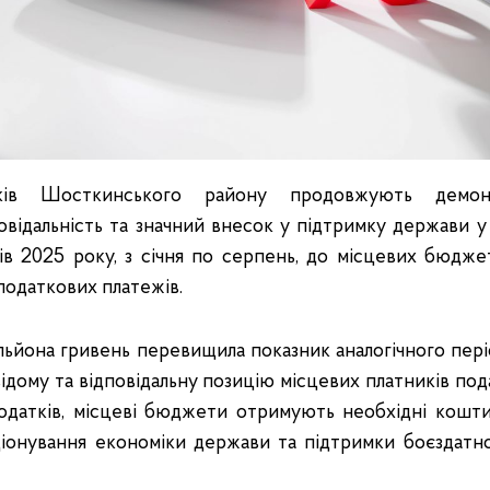
ків Шосткинського району продовжують демон
овідальність та значний внесок у підтримку держави 
яців 2025 року, з січня по серпень, до місцевих бюдже
податкових платежів.
мільйона гривень перевищила показник аналогічного пері
ідому та відповідальну позицію місцевих платників пода
податків, місцеві бюджети отримують необхідні кошт
ціонування економіки держави та підтримки боєздатн