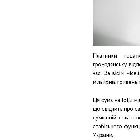
Платники подат
громадянську відп
час. За вісім міс
мільйонів гривень 
Ця сума на 151,2 
що свідчить про св
сумлінній сплаті 
стабільного функ
України.