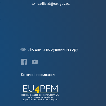
7
sumy.official@tax.gov.ua
7
7
7
Людям із порушенням зору
Корисні посилання
Програма Європейського Союзу (ЄС)
з підтримки управління
державними фінансами в Україні