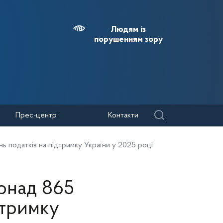
Людям із
порушенням зору
Прес-центр
Контакти
ь податків на підтримку України у 2025 році
онад 865
дтримку