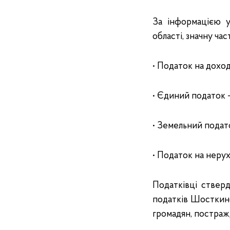
За інформацією у
області, значну ч
• Податок на доход
• Єдиний податок - 
• Земельний подато
• Податок на нерух
Податківці ствер
податків Шосткинс
громадян, постражд