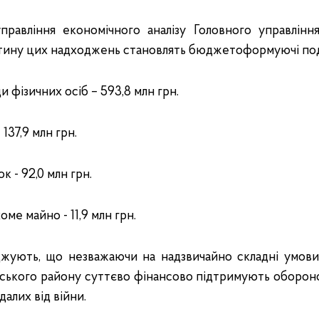
правління економічного аналізу Головного управлін
астину цих надходжень становлять бюджетоформуючі по
и фізичних осіб – 593,8 млн грн.
137,9 млн грн.
к - 92,0 млн грн.
оме майно - 11,9 млн грн.
джують, що незважаючи на надзвичайно складні умови
ького району суттєво фінансово підтримують обороно
алих від війни.