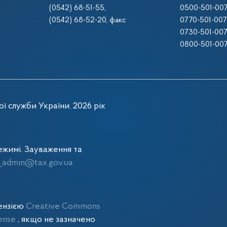
(0542) 68-51-55
,
0500-501-00
(0542) 68-52-20
, факс
0770-501-00
0730-501-00
0800-501-00
ї служби України. 2026 рік
жимі. Зауваження та
admin@tax.gov.ua
цензією
Creative Commons
cense
, якщо не зазначено