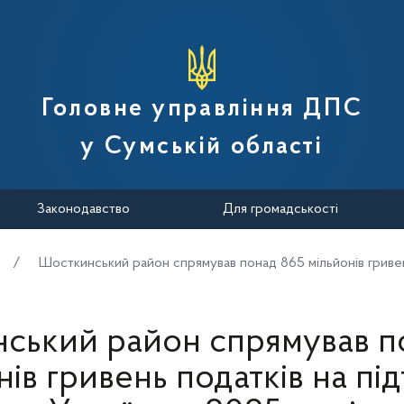
вної податкової служби України
Головне управління ДПС
у Сумській області
Законодавство
Для громадськості
Шосткинський район спрямував понад 865 мільйонів гривен
ський район спрямував п
нів гривень податків на пі