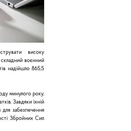
струвати високу
у складний воєнний
тів надійшло 865,5
оду минулого року,
тків. Завдяки їхній
и для забезпечення
ості Збройних Сил