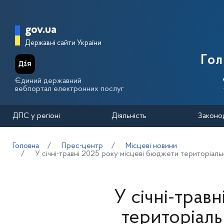
Перейти до основного вмісту
Головна сторінка Державної п
gov.ua
Державні сайти України
Го
Єдиний державний
вебпортал електронних послуг
ДПС у регіоні
Діяльність
Законо
Головна
Прес-центр
Місцеві новини
У січні-травні 2025 року місцеві бюджети територіал
У січні-трав
територіал