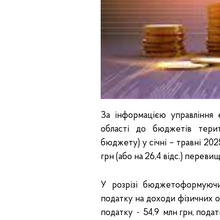
За інформацією управління 
області до бюджетів тери
бюджету) у січні – травні 202
грн (або на 26,4 відс.) переви
У розрізі бюджетоформуючи
податку на доходи фізичних ос
податку - 54,9 млн грн, подат