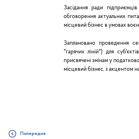
Засідання ради підприємц
обговорення актуальних пита
місцевий бізнес в умовах воєн
Заплановано проведення сері
"гарячих ліній") для суб'єк
присвячені змінам у податково
місцевий бізнес, з акцентом н
Попередня