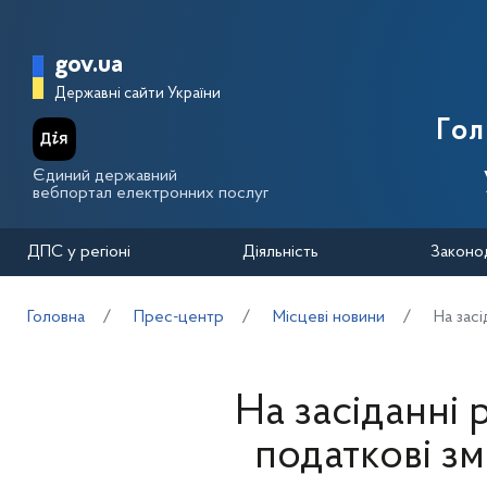
Перейти до основного вмісту
Головна сторінка Державної п
gov.ua
Державні сайти України
Го
Єдиний державний
вебпортал електронних послуг
ДПС у регіоні
Діяльність
Законо
Головна
Прес-центр
Місцеві новини
На зас
На засіданні
податкові зм