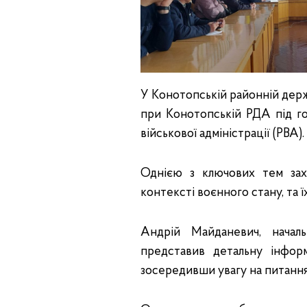
У Конотопській районній держа
при Конотопській РДА під го
військової адміністрації (РВА).
Однією з ключових тем зах
контексті воєнного стану, та ї
Андрій Майданевич, началь
представив детальну інфор
зосередивши увагу на питання