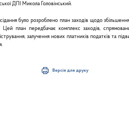
ської ДПІ Микола Головінський.
асідання було розроблено план заходів щодо збільшен
. Цей план передбачає комплекс заходів, спрямован
істрування, залучення нових платників податків та під
я.
Версія для друку