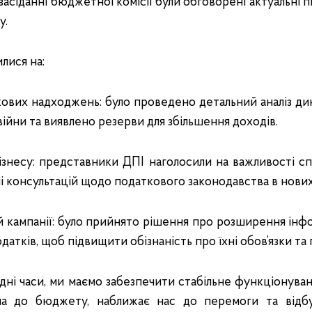
асіданні бюджетної комісії були обговорені актуальні 
у.
лися на:
ових надходжень: було проведено детальний аналіз ди
війни та виявлено резерви для збільшення доходів.
есу: представники ДПІ наголосили на важливості спі
ні консультацій щодо податкового законодавства в нових
ампанії: було прийнято рішення про розширення інфо
датків, щоб підвищити обізнаність про їхні обов’язки та 
ладні часи, ми маємо забезпечити стабільне функціонува
на до бюджету, наближає нас до перемоги та відбу