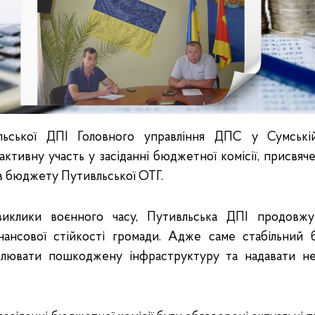
льської ДПІ Головного управління ДПС у Сумські
 активну участь у засіданні бюджетної комісії, присвяч
в бюджету Путивльської ОТГ.
иклики воєнного часу, Путивльська ДПІ продовж
нансової стійкості громади. Адже саме стабільний
влювати пошкоджену інфраструктуру та надавати не