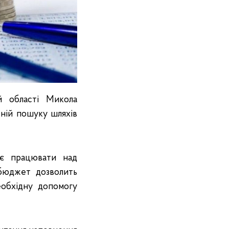
й області Микола
еній пошуку шляхів
ує працювати над
 бюджет дозволить
обхідну допомогу