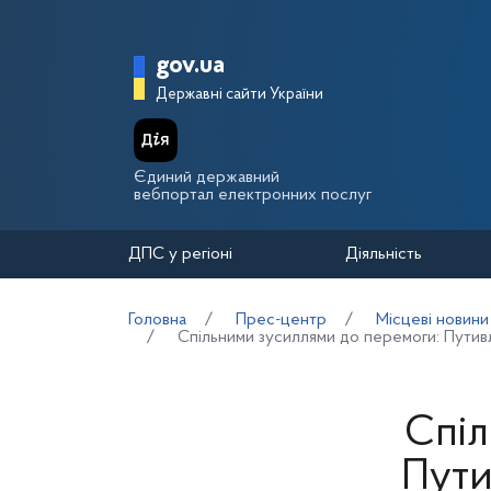
Перейти до основного вмісту
Головна сторінка Держа
gov.ua
Державні сайти України
Єдиний державний
вебпортал електронних послуг
ДПС у регіоні
Діяльність
Головна
Прес-центр
Місцеві новини
Спільними зусиллями до перемоги: Путив
Спіл
Пути