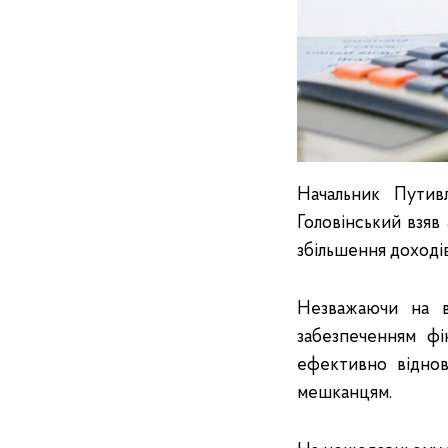
Начальник Путив
Головінський взяв
збільшення доході
Незважаючи на в
забезпеченням фі
ефективно відно
мешканцям.