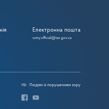
нія
Електронна пошта
7
sumy.official@tax.gov.ua
7
7
7
Людям із порушенням зору