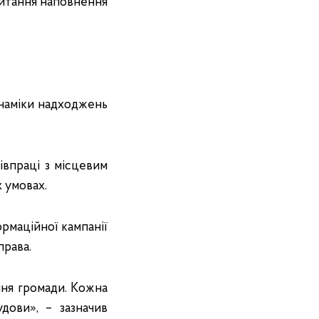
питання наповнення
наміки надходжень
впраці з місцевим
 умовах.
рмаційної кампанії
права.
ння громади. Кожна
дови», – зазначив