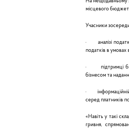
На нещодавньому з
місцевого бюджет
Учасники зосереди
· аналізі податк
податків в умовах 
· підтримці бізн
бізнесом та надан
· інформаційній к
серед платників по
«Навіть у такі ск
гривня, спрямова