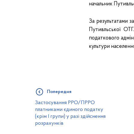
начальник Путивль
За результатами з
Путивльської ОТГ
податкового адмін
культури населенн
Попередня
Застосування РРО/ПРРО
платниками єдиного податку
(крім І групи) у разі здійснення
розрахунків