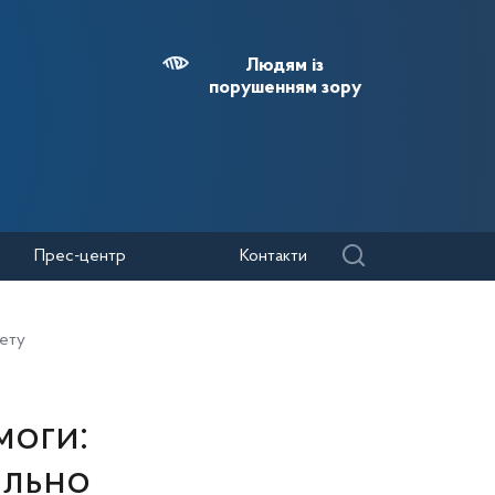
Людям із
порушенням зору
Прес-центр
Контакти
жету
моги:
ільно