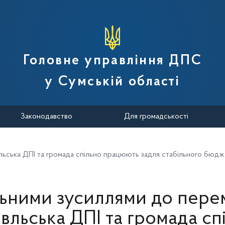
вної податкової служби України
Головне управління ДПС
у Сумській області
Законодавство
Для громадськості
льська ДПІ та громада спільно працюють задля стабільного бюд
ьними зусиллями до пере
вльська ДПІ та громада сп