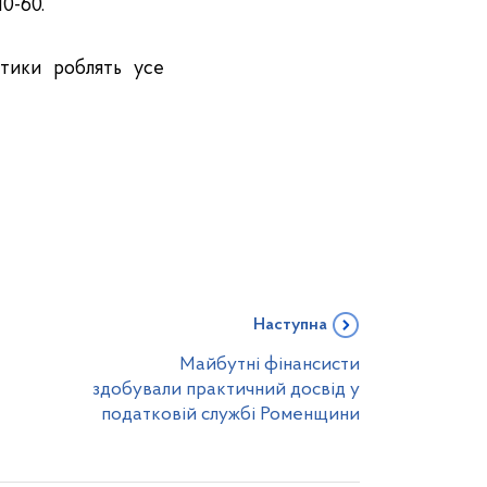
10-60.
етики роблять усе
Наступна
Майбутні фінансисти
здобували практичний досвід у
податковій службі Роменщини