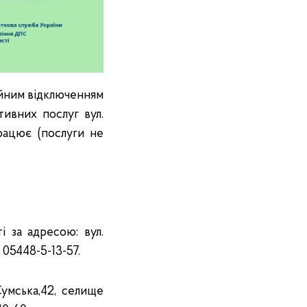
рійним відключенням
тивних послуг вул.
рацює (послуги не
 за адресою: вул.
 05448-5-13-57.
Сумська,42, селище