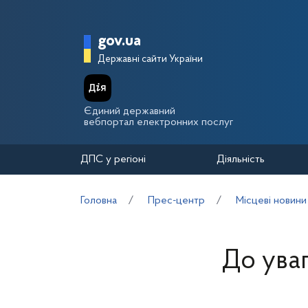
Перейти до основного вмісту
Головна сторінка Держа
gov.ua
Державні сайти України
Єдиний державний
вебпортал електронних послуг
ДПС у регіоні
Діяльність
Головна
Прес-центр
Місцеві новини
До уваг