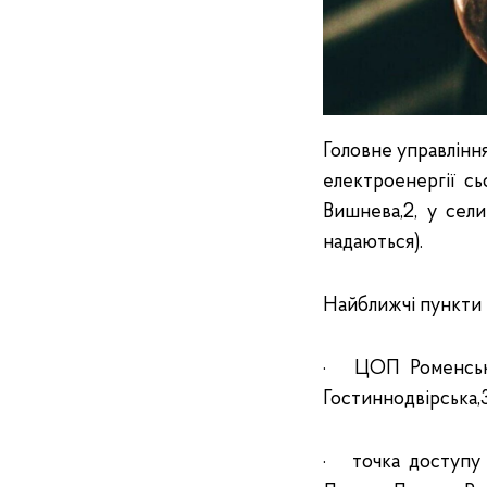
Головне управління
електроенергії сь
Вишнева,2, у сел
надаються).
Найближчі пункти 
· ЦОП Роменської
Гостиннодвірська,3
· точка доступу -