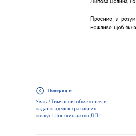
Липова Долина, Ром
Просимо з розумі
можливе, щоб якн
Попередня
Увага! Тимчасові обмеження в
наданні адміністративних
послуг Шосткинською ДПІ