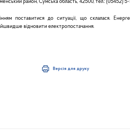
енський район, Сумська область, 42500, тел.: (05452) 5-
нням поставитися до ситуації, що склалася. Енерг
айшвидше відновити електропостачання.
Версія для друку