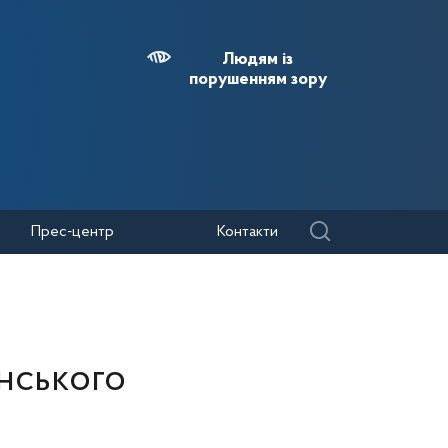
Людям із
порушенням зору
Прес-центр
Контакти
енського