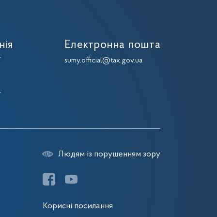
нія
Електронна пошта
7
sumy.official@tax.gov.ua
7
7
7
Людям із порушенням зору
Корисні посилання