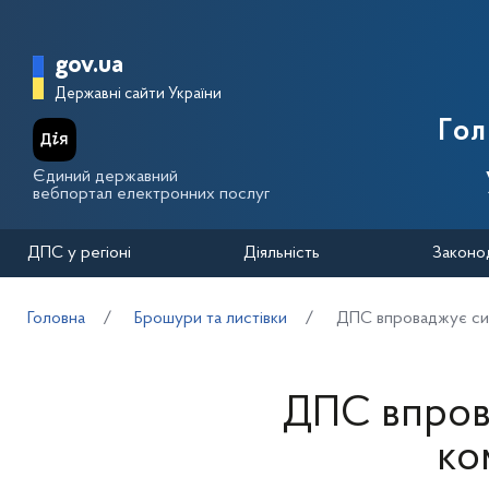
Перейти до основного вмісту
Головна сторінка Державної п
gov.ua
Державні сайти України
Го
Єдиний державний
вебпортал електронних послуг
ДПС у регіоні
Діяльність
Законо
Головна
Брошури та листівки
ДПС впроваджує сис
ДПС впров
ко