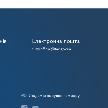
нія
Електронна пошта
7
sumy.official@tax.gov.ua
7
7
7
Людям із порушенням зору