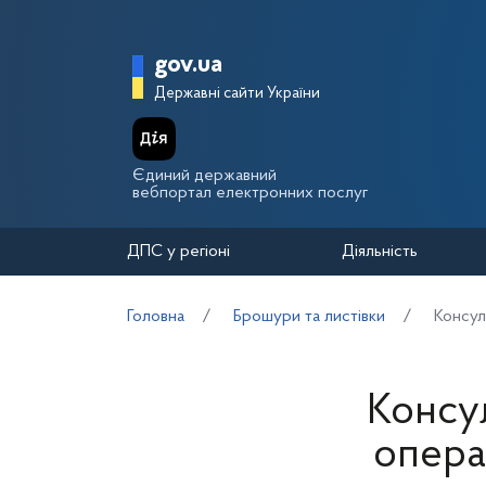
Перейти до основного вмісту
Головна сторінка Держа
gov.ua
Державні сайти України
Єдиний державний
вебпортал електронних послуг
ДПС у регіоні
Діяльність
Головна
Брошури та листівки
Консул
Консу
опера