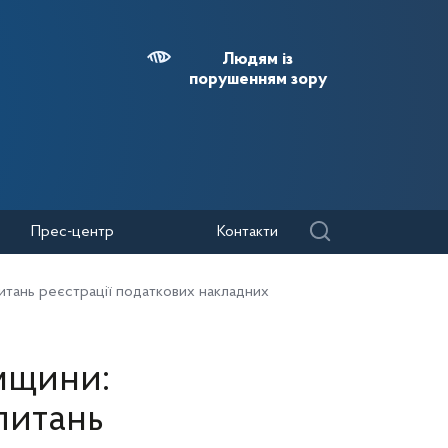
Людям із
порушенням зору
Прес-центр
Контакти
итань реєстрації податкових накладних
мщини:
питань