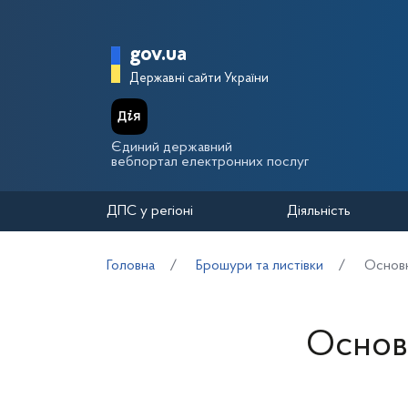
Перейти до основного вмісту
Головна сторінка Держа
gov.ua
Державні сайти України
Єдиний державний
вебпортал електронних послуг
ДПС у регіоні
Діяльність
Головна
Брошури та листівки
Основн
Основн