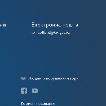
нія
Електронна пошта
7
sumy.official@tax.gov.ua
7
7
7
Людям із порушенням зору
Корисні посилання