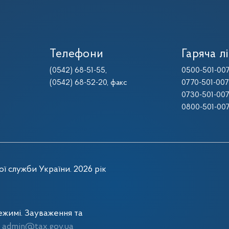
Телефони
Гаряча лі
(0542) 68-51-55
,
0500-501-00
(0542) 68-52-20
, факс
0770-501-00
0730-501-00
0800-501-00
ї служби України. 2026 рік
жимі. Зауваження та
admin@tax.gov.ua