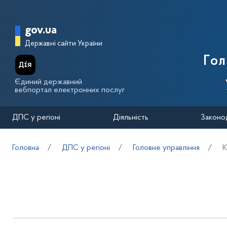
Перейти до основного вмісту
Головна сторінка Державної п
gov.ua
Державні сайти України
Го
Єдиний державний
вебпортал електронних послуг
ДПС у регіоні
Діяльність
Законо
Головна
ДПС у регіоні
Головне управління
К