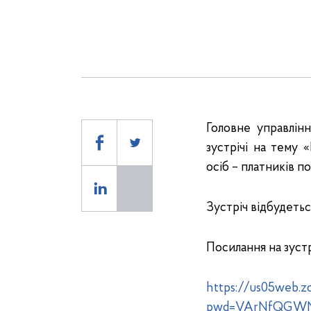
Головне управлін
зустрічі на тему
осіб – платників по
Зустріч відбудетьс
Посилання на зустр
https://us05web.z
pwd=VArNfQGWNe