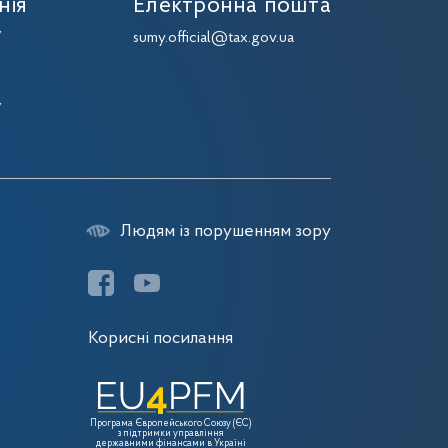
нія
Електронна пошта
7
sumy.official@tax.gov.ua
7
7
7
Людям із порушенням зору
Корисні посилання
Програма Європейського Союзу (ЄС)
з підтримки управління
державними фінансами в Україні