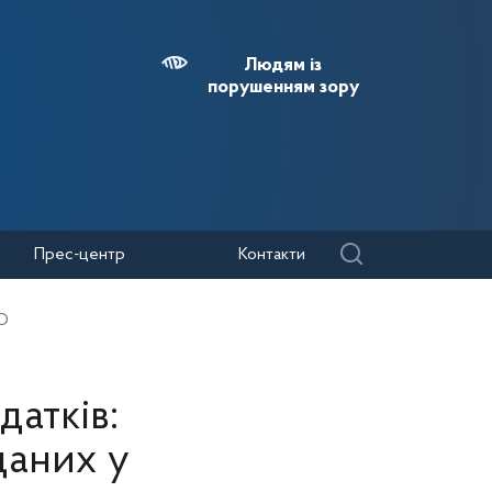
Людям із
порушенням зору
Прес-центр
Контакти
ФО
датків:
даних у