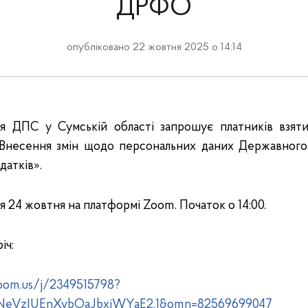
ДРФО
опубліковано 22 жовтня 2025 о 14:14
ня ДПС у Сумській області запрошує платників взяти
 «Внесення змін щодо персональних даних Державного
датків».
я 24 жовтня на платформі Zoom. Початок о 14:00.
іч:
oom.us/j/2349515798?
VzIUEnXybOaJbxjWYaE2.1&omn=82569699047