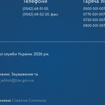
Телефони
Гаряча лі
(0542) 68-51-55
,
0500-501-00
(0542) 68-52-20
, факс
0770-501-00
0730-501-00
0800-501-00
ї служби України. 2026 рік
жимі. Зауваження та
admin@tax.gov.ua
цензією
Creative Commons