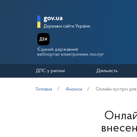
Перейти до основного вмісту
Головна сторінка Держа
gov.ua
Державні сайти України
Єдиний державний
вебпортал електронних послуг
ДПС у регіоні
Діяльність
Головна
Анонси
Онлайн-зустріч для
Онлайн
внесен