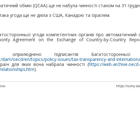
матичний обмін (QCAA) ще не набула чинності станом на 31 грудн
така угода ще не діяла з США, Канадою та Ізраїлем.
тосторонньої угоди компетентних органів про автоматичний об
thority Agreement on the Exchange of Country-by-Country Repo
 оприлюднено підписантів Багатостороннь
/dam/oecd/en/topics/policy-issues/tax-transparency-and-internation
країн для яких вона набрала чинності (
https://web-archive.oec
relationships.htm
).
аїни
https://sumy.ta