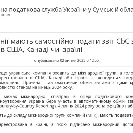
а податкова служба України у Сумській обла
ортал
нії мають самостійно подати звіт CbC 
 в США, Канаді чи Ізраїлі
опубліковано 02 липня 2025 о 12:55
кщо українська компанія входить до міжнародної групи, а гол
ареєстрована в США, Канаді або Ізраїлі — доведеться пода
амостійно. Причина – автоматичний обмін звітами з цими 
овністю станом на кінець 2024 року.
 межах міжнародної співпраці в сфері податкового ко
іноутворення Україна бере участь в автоматичному обміні зві
ountry-by-Country Reporting). 4 липня 2024 року вона офіційно наб
одять до складу міжнародної групи компаній (МГК), мають подавати
ареєстрована в країні, з якою підписано міжнародний дог