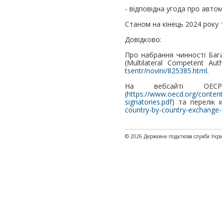
- відповідна угода про авто
Станом на кінець 2024 року 
Довідково:
Про набрання чинності Бага
(Multilateral Competent Au
tsentr/novini/825385.html
.
На вебсайті ОЕСР
(
https://www.oecd.org/content
signatories.pdf
) та перелік 
country-by-country-exchange-
© 2026 Державна податкова служба Укр