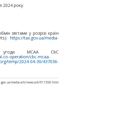
я 2024 року.
мін звітами у розрізі країн
rts):
https://tax.gov.ua/media-
ої угоди MCAA CbC
al-co-operation/cbc-mcaa-
d.org/temp/2024-04-30/437036-
x.gov.ua/media-ark/news-ark/911358.html