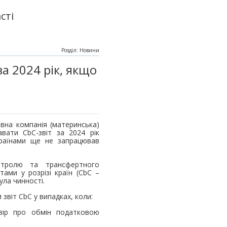
сті
Розділ: Новини
за 2024 рік, якщо
овна компанія (материнська)
вати CbC-звіт за 2024 рік
країнами ще не запрацював
нтролю та трансфертного
тами у розрізі країн (CbC –
ула чинності.
 звіт CbC у випадках, коли:
овір про обмін податковою