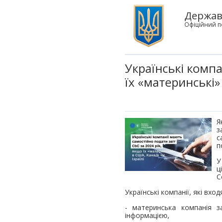
Державн
Офіційний п
Українські компа
їх «материнські»
Я
з
с
п
У
ц
C
Українські компанії, які вх
- материнська компанія з
інформацією,