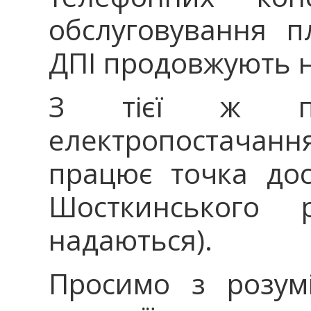
обслуговування п
ДПІ продовжують 
З тієї ж прич
електропостач
працює точка дос
Шосткинського 
надаються).
Просимо з розум