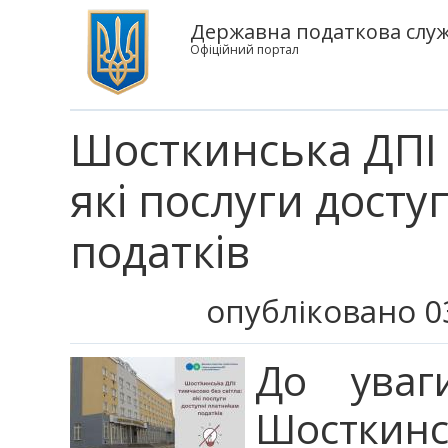
Державна податкова служб
Офіційний портал
Шосткинська ДПІ 
які послуги досту
податків
опубліковано 0
До уваг
Шосткинс