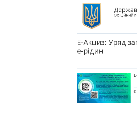
Державн
Офіційний п
Е-Акциз: Уряд з
е-рідин
Е
© 