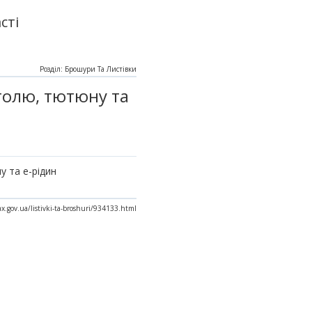
сті
Розділ: Брошури Та Листівки
голю, тютюну та
у та е-рідин
ax.gov.ua/listivki-ta-broshuri/934133.html