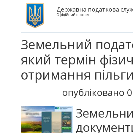
Державна податкова служб
Офіційний портал
Земельний подато
який термін фізи
отримання пільги
опубліковано 0
Земельний
документи